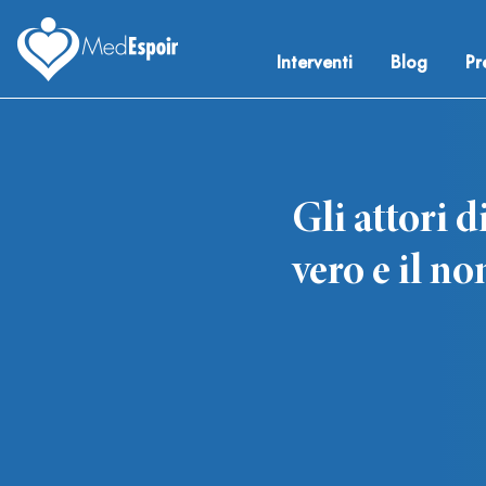
Skip
to
Interventi
Blog
Pr
content
Medespoir France
Chirurgie esthetique Tunisie
Gli attori d
vero e il no
Navigazione
articoli