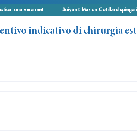
: una vera metamorfosi
Suivant:
Marion Cotillard spiega i
entivo indicativo di chirurgia est