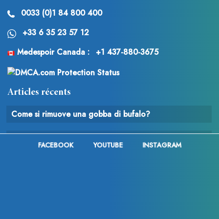
0033 (0)1 84 800 400
+33 6 35 23 57 12
Medespoir Canada :
+1 437-880-3675
Articles récents
Come si rimuove una gobba di bufalo?
Liposuzione + addominoplastica: la migliore
FACEBOOK
YOUTUBE
INSTAGRAM
combinazione per un’addominoplastica in Tunisia
Aumento combinato del seno e lifting del seno in
Tunisia: per ritrovare un seno più formoso