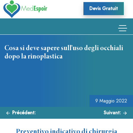
Skip
Devis Gratuit
to
content
Cosa si deve sapere sull’uso degli occhiali
dopo la rinoplastica
Navigazione
articoli
9 Maggio 2022
Précédent:
Suivant:
Preventivo indicativo di chirurgia