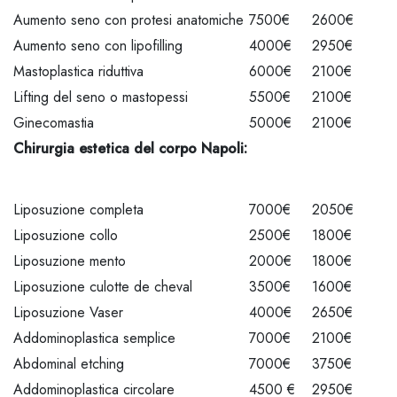
Aumento seno con protesi anatomiche
7500€
2600€
Aumento seno con lipofilling
4000€
2950€
Mastoplastica riduttiva
6000€
2100€
Lifting del seno o mastopessi
5500€
2100€
Ginecomastia
5000€
2100€
Chirurgia estetica del corpo Napoli:
Liposuzione completa
7000€
2050€
Liposuzione collo
2500€
1800€
Liposuzione mento
2000€
1800€
Liposuzione culotte de cheval
3500€
1600€
Liposuzione Vaser
4000€
2650€
Addominoplastica semplice
7000€
2100€
Abdominal etching
7000€
3750€
Addominoplastica circolare
4500 €
2950€