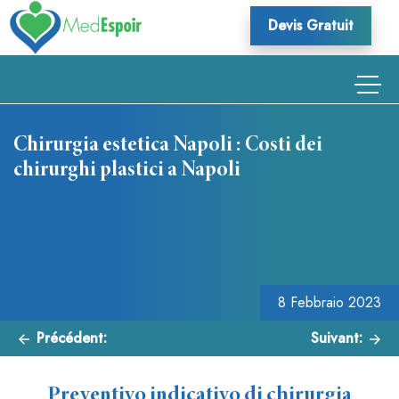
Skip
Devis Gratuit
to
content
Chirurgia estetica Napoli : Costi dei
chirurghi plastici a Napoli
Navigazione
articoli
8 Febbraio 2023
Précédent:
Suivant:
Preventivo indicativo di chirurgia