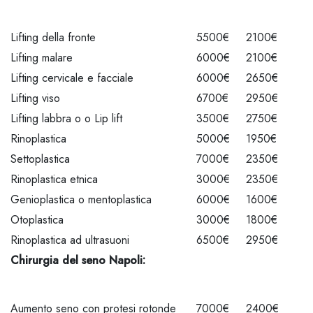
Lifting della fronte
5500€
2100€
Lifting malare
6000€
2100€
Lifting cervicale e facciale
6000€
2650€
Lifting viso
6700€
2950€
Lifting labbra o o Lip lift
3500€
2750€
Rinoplastica
5000€
1950€
Settoplastica
7000€
2350€
Rinoplastica etnica
3000€
2350€
Genioplastica o mentoplastica
6000€
1600€
Otoplastica
3000€
1800€
Rinoplastica ad ultrasuoni
6500€
2950€
Chirurgia del seno Napoli
:
Aumento seno con protesi rotonde
7000€
2400€